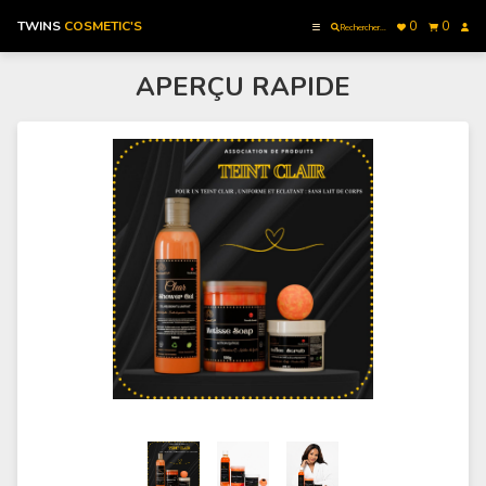
TWINS
COSMETIC'S
0
0
Rechercher...
APERÇU RAPIDE
Accueil
Catégories
Mes Commandes
Commander Maintenant
Contactez nous