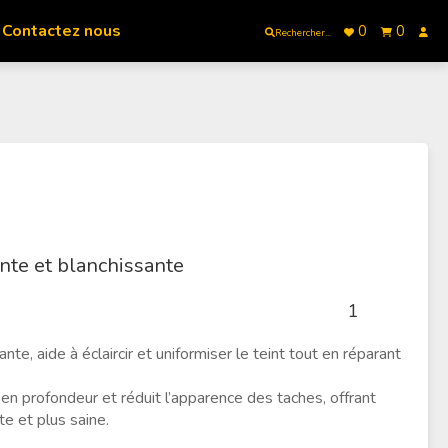
Contactez nous
0
0
Rechercher...
nte et blanchissante
te, aide à éclaircir et uniformiser le teint tout en réparant
en profondeur et réduit l’apparence des taches, offrant
te et plus saine.