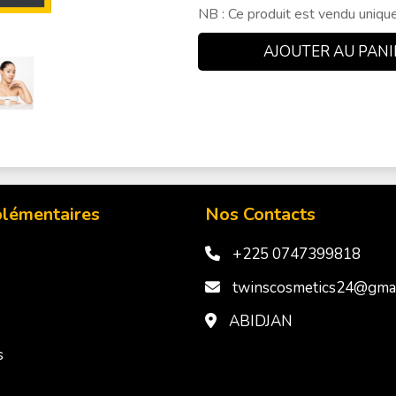
plémentaires
Nos Contacts
+225 0747399818
twinscosmetics24@gmai
ABIDJAN
s