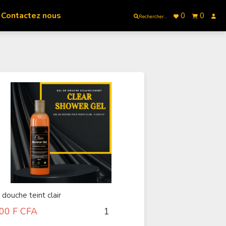
Contactez nous
0
0
Rechercher...
 douche teint clair
00
F CFA