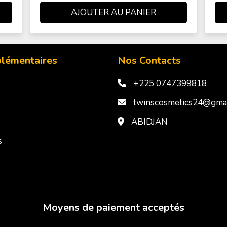
plémentaires
Nos Contacts
+225 0747399818
twinscosmetics24@gmai
ABIDJAN
s
Moyens de paiement acceptés