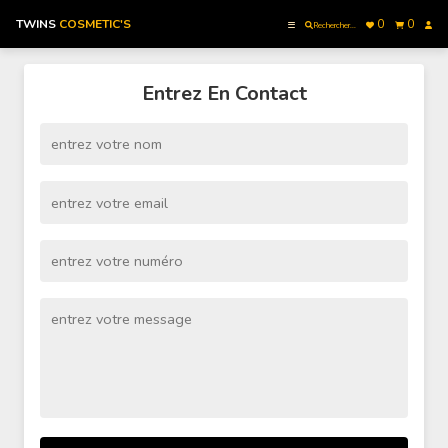
TWINS
COSMETIC'S
0
0
Rechercher...
Accueil
Entrez En Contact
Catégories
Mes Commandes
Commander Maintenant
Contactez nous