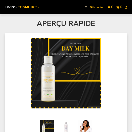
TWINS
COSMETIC'S
0
0
Rechercher...
APERÇU RAPIDE
Accueil
Catégories
Mes Commandes
Commander Maintenant
Contactez nous